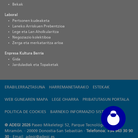
Bekak
Laboral
Pertsonen kudeaketa
Laneko Arriskuen Prebentzioa
Lege eta Lan Aholkularitza
Negoziazio kolektiboa
Zerga eta merkataritza arloa
Enpresa Kultura Berria
Gida
Jarduladiak eta Topaketak
ERABILERRAZTASUNA
HARREMANETARAKO
ESTEKAK
WEB GUNEAREN MAPA
LEGE OHARRA
PRIBATUTASUN PORTALA
POLITICA DE COOKIES
BARNEKO INFORMAZIO SISTEMA
© ADEGI 2026
Paseo Mikeletegi 52, Parque Tecnológico de
Miramón. · 20009 Donostia-San Sebastián ·
Telefonoa: +34 943 30 90
30
· Email:
adegi@adegi.es