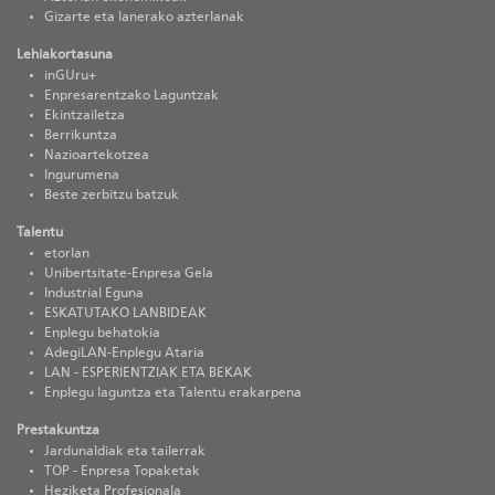
Gizarte eta lanerako azterlanak
Lehiakortasuna
inGUru+
Enpresarentzako Laguntzak
Ekintzailetza
Berrikuntza
Nazioartekotzea
Ingurumena
Beste zerbitzu batzuk
Talentu
etorlan
Unibertsitate-Enpresa Gela
Industrial Eguna
ESKATUTAKO LANBIDEAK
Enplegu behatokia
AdegiLAN-Enplegu Ataria
LAN - ESPERIENTZIAK ETA BEKAK
Enplegu laguntza eta Talentu erakarpena
Prestakuntza
Jardunaldiak eta tailerrak
TOP - Enpresa Topaketak
Heziketa Profesionala