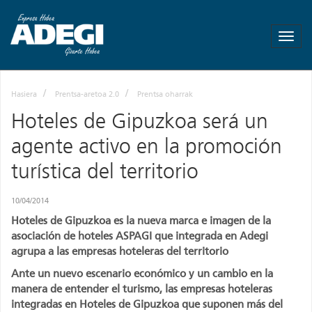
ADEGI
-
Asociación
de
Empresas
Hasiera
Prentsa-aretoa 2.0
Prentsa oharrak
de
Gipuzkoa
Hoteles de Gipuzkoa será un
-
agente activo en la promoción
Más
empresa
turística del territorio
Mas
empleo
10/04/2014
Hoteles de Gipuzkoa es la nueva marca e imagen de la
asociación de hoteles ASPAGI que integrada en Adegi
agrupa a las empresas hoteleras del territorio
Ante un nuevo escenario económico y un cambio en la
manera de entender el turismo, las empresas hoteleras
integradas en Hoteles de Gipuzkoa que suponen más del