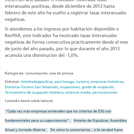
interanuales positivas, desde diciembre de 2013 hasta
febrero de este año ha vuelto a registrar tasas interanuales
negativas.
Si atendemos a los ingresos por habitación disponible o
RevPAR, este indicador ha mostrado tasas interanuales
negativas de forma consecutiva prácticamente desde el mes
de junio del año pasado, por lo que durante el año 2013
acumula una disminución del -1,0%.
Kategoriak: comunicación, sala de prensa
Etiketak:
hotelesdegipuzkoa
,
paul liceaga
,
turismo
,
empresas hoteleras
,
Donostia-Turismo San Sebastián
,
ocupaciones
,
grado de ocupación
,
Termometro de ocupación hotelera
,
estancia media
,
pernoctaciones
Lotutako beste eduki batzuk:
“Cada vez más empresas entienden que los criterios de ESG son
fundamentales para su supervivencia”
Hoteles de Gipuzkoa: Asamblea
Anual y Jornada Abierta
De cómo lo contaríamos... si la verdad fuese