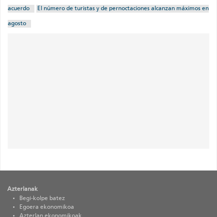
acuerdo
El número de turistas y de pernoctaciones alcanzan máximos en
agosto
Contenidos
destacados
Azterlanak
Begi-kolpe batez
Egoera ekonomikoa
Azterlan ekonomikoak