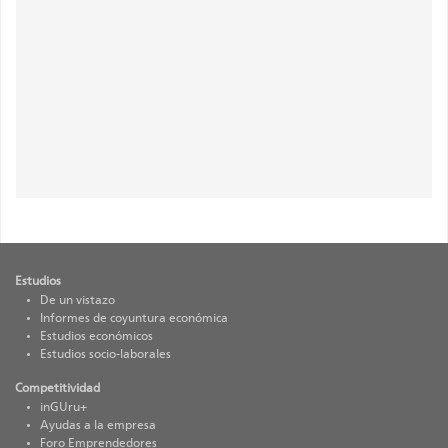
destacados
Estudios
De un vistazo
Informes de coyuntura económica
Estudios económicos
Estudios socio-laborales
Competitividad
inGUru+
Ayudas a la empresa
Foro Emprendedores