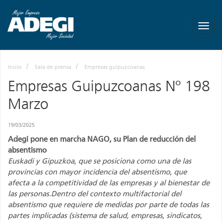
ADEGI
-
Asociación
de
Empresas
Inicio
Sala de prensa
Empresas guipuzcoanas
de
Gipuzkoa
Empresas Guipuzcoanas Nº 198
-
Marzo
Más
empresa
Mas
19/03/2025
empleo
Adegi pone en marcha NAGO, su Plan de reducción del
absentismo
Euskadi y Gipuzkoa, que se posiciona como una de las
provincias con mayor incidencia del absentismo, que
afecta a la competitividad de las empresas y al bienestar de
las personas.Dentro del contexto multifactorial del
absentismo que requiere de medidas por parte de todas las
partes implicadas (sistema de salud, empresas, sindicatos,