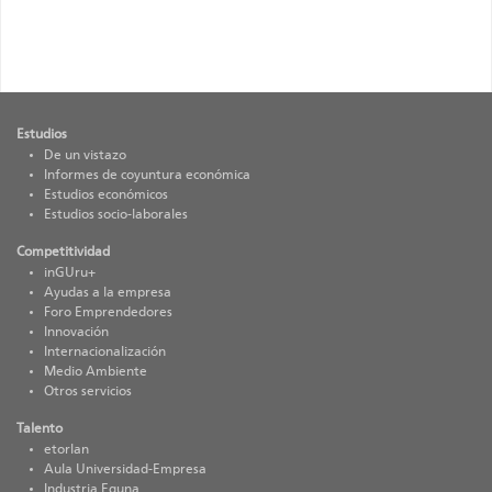
Estudios
De un vistazo
Informes de coyuntura económica
Estudios económicos
Estudios socio-laborales
Competitividad
inGUru+
Ayudas a la empresa
Foro Emprendedores
Innovación
Internacionalización
Medio Ambiente
Otros servicios
Talento
etorlan
Aula Universidad-Empresa
Industria Eguna