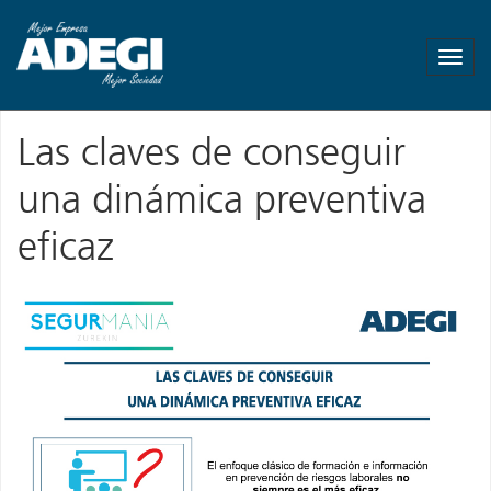
ADEGI
-
Asociación
de
Empresas
Las claves de conseguir
de
Gipuzkoa
una dinámica preventiva
-
Más
eficaz
empresa
Mas
empleo