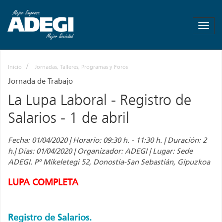
ADEGI
-
Asociación
de
Empresas
Inicio
Jornadas, Talleres, Programas y Foros
de
Gipuzkoa
Jornada de Trabajo
-
La Lupa Laboral - Registro de
Más
empresa
Salarios - 1 de abril
Mas
empleo
Fecha: 01/04/2020 | Horario: 09:30 h. - 11:30 h. | Duración: 2
h.| Días: 01/04/2020 | Organizador: ADEGI | Lugar: Sede
ADEGI. Pº Mikeletegi 52, Donostia-San Sebastián, Gipuzkoa
LUPA COMPLETA
Registro de Salarios
.