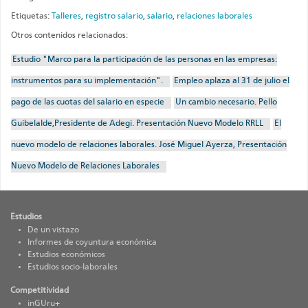
Etiquetas:
Talleres
,
registro salario
,
salario
,
relaciones laborales
Otros contenidos relacionados:
Estudio "Marco para la participación de las personas en las empresas:
instrumentos para su implementación".
Empleo aplaza al 31 de julio el
pago de las cuotas del salario en especie
Un cambio necesario. Pello
Guibelalde,Presidente de Adegi. Presentación Nuevo Modelo RRLL
El
nuevo modelo de relaciones laborales. José Miguel Ayerza, Presentación
Nuevo Modelo de Relaciones Laborales
Estudios
De un vistazo
Informes de coyuntura económica
Estudios económicos
Estudios socio-laborales
Competitividad
inGUru+