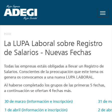
ADEGI
-
Asociación
de
Empresas
Inicio
de
Gipuzkoa
La LUPA Laboral sobre Registro
-
de Salarios - Nuevas Fechas
Más
empresa
Mas
Todas las empresas estáis obligadas a llevar un Registro de
empleo
Salarios. Conscientes de la preocupación que este tema os
genera os convocamos a una nueva LUPA LABORAL.
Al haberse completado los grupos de las primeras 5 fechas,
a continuación se ofertan 4 fechas más.
30 de marzo (información e inscripción)
31 de ma
1 de abril (información e inscripción)
2 de abr