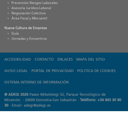
Prevención Riesgos Laborales
Asesoría Jurídico-Laboral
Negociación Colectiva
Área Fiscal y Mercantil
Nueva Cultura de Empresa
Guía
Jornadas y Encuentros
ACCESIBILIDAD
CONTACTO
ENLACES
MAPA DEL SITIO
AVISO LEGAL
PORTAL DE PRIVACIDAD
POLITICA DE COOKIES
SISTEMA INTERNO DE INFORMACIÓN
© ADEGI 2026
Paseo Mikeletegi 52, Parque Tecnológico de
Miramón. · 20009 Donostia-San Sebastián ·
Teléfono: +34 943 30 90
30
· Email:
adegi@adegi.es