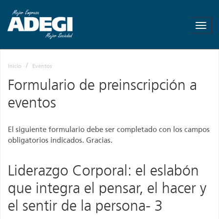
ADEGI
-
Asociación
de
Empresas
Inicio
Eventos
de
Gipuzkoa
Formulario de preinscripción a
-
eventos
Más
empresa
Mas
El siguiente formulario debe ser completado con los campos
empleo
obligatorios indicados. Gracias.
Liderazgo Corporal: el eslabón
que integra el pensar, el hacer y
el sentir de la persona- 3