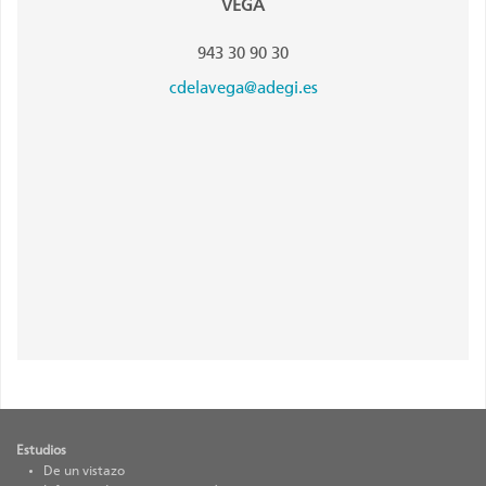
VEGA
943 30 90 30
cdelavega@adegi.es
Estudios
De un vistazo