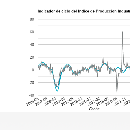
Indicador de ciclo del Indice de Produccion Industr
80
60
40
20
0
-20
-40
2018-09
2007-08
2023
2012-05
2017-02
2006-01
2021-11
2010-10
2015-07
2020-04
2009-03
2013-12
Fecha