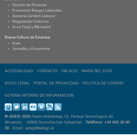
Gestión de Personas
Prevención Riesgos Laborales
Asesoría Jurídico-Laboral
Negociación Colectiva
Área Fiscal y Mercantil
Nueva Cultura de Empresa
Guía
Jornadas y Encuentros
ACCESIBILIDAD
CONTACTO
ENLACES
MAPA DEL SITIO
AVISO LEGAL
PORTAL DE PRIVACIDAD
POLITICA DE COOKIES
SISTEMA INTERNO DE INFORMACIÓN
© ADEGI 2026
Paseo Mikeletegi 52, Parque Tecnológico de
Miramón. · 20009 Donostia-San Sebastián ·
Teléfono: +34 943 30 90
30
· Email:
adegi@adegi.es