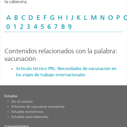
la cabecera.
A
B
C
D
E
F
G
H
I
J
K
L
M
N
O
P
0
1
2
3
4
5
6
7
8
9
Contenidos relacionados con la palabra:
vacunación
Artículo técnico PRL: Necesidades de vacunación en
los viajes de trabajo internacionales
Estudios
De un vistazo
Informes de coyuntura económica
Estudios económicos
Estudios socio-laborales
Competitividad