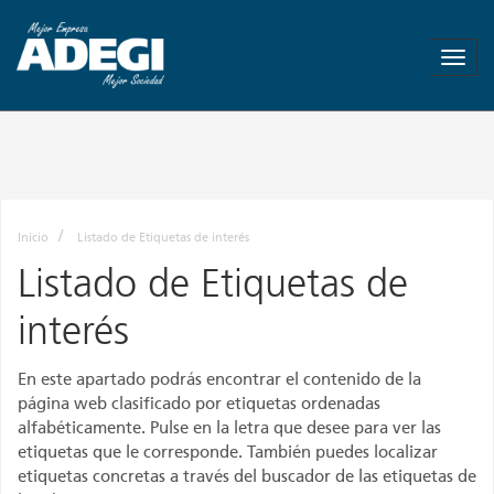
ADEGI
-
Asociación
de
Empresas
de
Gipuzkoa
-
Más
Inicio
Listado de Etiquetas de interés
empresa
Listado de Etiquetas de
Mas
empleo
interés
En este apartado podrás encontrar el contenido de la
página web clasificado por etiquetas ordenadas
alfabéticamente. Pulse en la letra que desee para ver las
etiquetas que le corresponde. También puedes localizar
etiquetas concretas a través del buscador de las etiquetas de