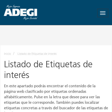
ADEGI
-
Asociación
de
Empresas
de
Gipuzkoa
-
Más
Inicio
Listado de Etiquetas de interés
empresa
Listado de Etiquetas de
Mas
empleo
interés
En este apartado podrás encontrar el contenido de la
página web clasificado por etiquetas ordenadas
alfabéticamente. Pulse en la letra que desee para ver las
etiquetas que le corresponde. También puedes localizar
etiquetas concretas a través del buscador de las etiquetas de