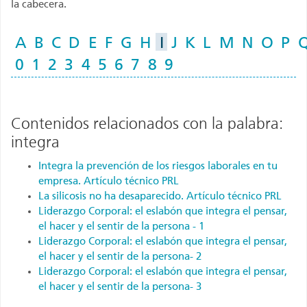
la cabecera.
A
B
C
D
E
F
G
H
I
J
K
L
M
N
O
P
0
1
2
3
4
5
6
7
8
9
Contenidos relacionados con la palabra:
integra
Integra la prevención de los riesgos laborales en tu
empresa. Artículo técnico PRL
La silicosis no ha desaparecido. Artículo técnico PRL
Liderazgo Corporal: el eslabón que integra el pensar,
el hacer y el sentir de la persona - 1
Liderazgo Corporal: el eslabón que integra el pensar,
el hacer y el sentir de la persona- 2
Liderazgo Corporal: el eslabón que integra el pensar,
el hacer y el sentir de la persona- 3