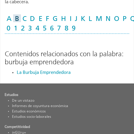
la cabecera.
A
B
C
D
E
F
G
H
I
J
K
L
M
N
O
P
0
1
2
3
4
5
6
7
8
9
Contenidos relacionados con la palabra:
burbuja emprendedora
La Burbuja Emprendedora
Estudios
De un vistazo
Informes de coyuntura económica
Estudios económicos
Estudios socio-laborales
Competitividad
inGUru+