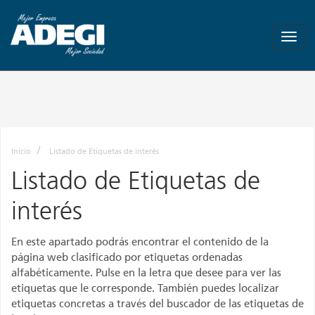
ADEGI
-
Asociación
de
Empresas
de
Gipuzkoa
-
Más
Inicio
Listado de Etiquetas de interés
empresa
Listado de Etiquetas de
Mas
empleo
interés
En este apartado podrás encontrar el contenido de la
página web clasificado por etiquetas ordenadas
alfabéticamente. Pulse en la letra que desee para ver las
etiquetas que le corresponde. También puedes localizar
etiquetas concretas a través del buscador de las etiquetas de