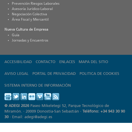
Prevención Riesgos Laborales
Asesoría Jurídico-Laboral
Negociación Colectiva
Área Fiscal y Mercantil
Nueva Cultura de Empresa
Guía
Jornadas y Encuentros
ACCESIBILIDAD
CONTACTO
ENLACES
MAPA DEL SITIO
AVISO LEGAL
PORTAL DE PRIVACIDAD
POLITICA DE COOKIES
SISTEMA INTERNO DE INFORMACIÓN
© ADEGI 2026
Paseo Mikeletegi 52, Parque Tecnológico de
Miramón. · 20009 Donostia-San Sebastián ·
Teléfono: +34 943 30 90
30
· Email:
adegi@adegi.es