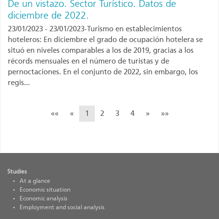
De un vistazo. Sector Turístico. Datos de
diciembre de 2022.
23/01/2023 - 23/01/2023-Turismo en establecimientos
hoteleros: En diciembre el grado de ocupación hotelera se
situó en niveles comparables a los de 2019, gracias a los
récords mensuales en el número de turistas y de
pernoctaciones. En el conjunto de 2022, sin embargo, los
regis...
««
«
1
2
3
4
»
»»
At a glance. Tourism
Studies
At a glance
Economic situation
Economic analysis
Employment and social analysis