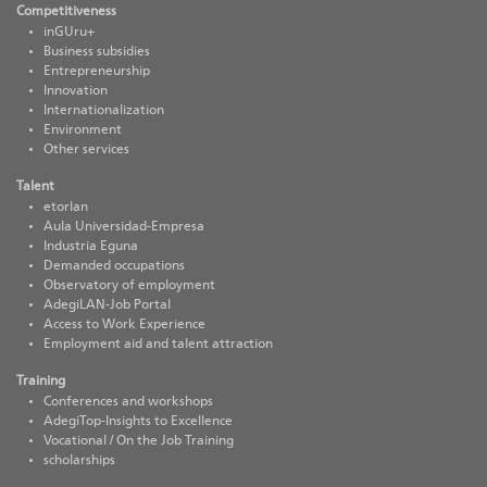
Competitiveness
inGUru+
Business subsidies
Entrepreneurship
Innovation
Internationalization
Environment
Other services
Talent
etorlan
Aula Universidad-Empresa
Industria Eguna
Demanded occupations
Observatory of employment
AdegiLAN-Job Portal
Access to Work Experience
Employment aid and talent attraction
Training
Conferences and workshops
AdegiTop-Insights to Excellence
Vocational / On the Job Training
scholarships